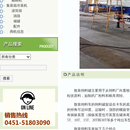
翻粮机
集装箱吊装机
滚筒筛
淌筛
储罐
配件
商机信息
产 品 说 明
散装饲料罐主要用于从饲料厂向畜牧
粒状原料，如制药厂粉料和粮库周转。
散装饲料车的饲料罐架设在卡车的底
的仰角可达
60
度。运输时，顶部的螺旋管
有操纵装置（操纵装置也可装置在罐体尾
5T
、
10T
、
15T
、
20T
和
30T
等多个吨位车
散装饲料车有如下几个特点