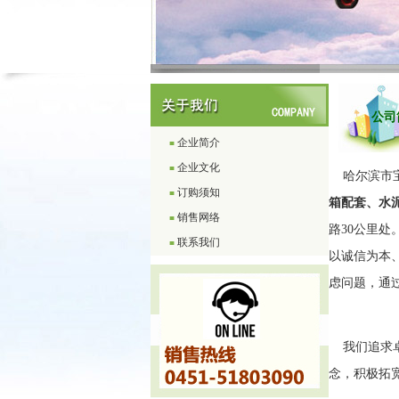
公司简
企业简介
■
企业文化
■
哈尔滨市宝
订购须知
■
箱配套、水
销售网络
■
路30公里
联系我们
■
以诚信为本
虑问题，通
我们追求卓
念，积极拓